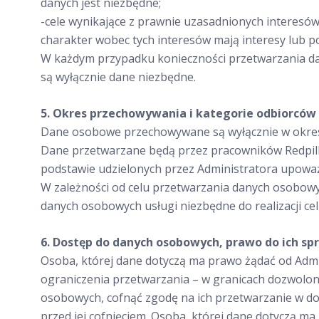
danych jest niezbędne;
-cele wynikające z prawnie uzasadnionych interesów 
charakter wobec tych interesów mają interesy lub p
W każdym przypadku konieczności przetwarzania da
są wyłącznie dane niezbędne.
5. Okres przechowywania i kategorie odbiorcó
Dane osobowe przechowywane są wyłącznie w okresi
Dane przetwarzane będą przez pracowników Redpill 
podstawie udzielonych przez Administratora upowa
W zależności od celu przetwarzania danych osobo
danych osobowych usługi niezbędne do realizacji c
6. Dostęp do danych osobowych, prawo do ich sp
Osoba, której dane dotyczą ma prawo żądać od Admi
ograniczenia przetwarzania – w granicach dozwolo
osobowych, cofnąć zgodę na ich przetwarzanie w 
przed jej cofnięciem. Osoba, której dane dotyczą