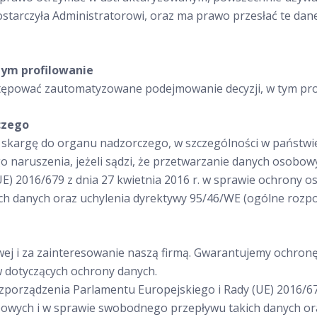
tarczyła Administratorowi, oraz ma prawo przesłać te da
ym profilowanie
tępować zautomatyzowane podejmowanie decyzji, w tym pro
czego
ć skargę do organu nadzorczego, w szczególności w państw
 naruszenia, jeżeli sądzi, że przetwarzanie danych osobow
E) 2016/679 z dnia 27 kwietnia 2016 r. w sprawie ochrony o
h danych oraz uchylenia dyrektywy 95/46/WE (ogólne rozpo
wej i za zainteresowanie naszą firmą. Gwarantujemy ochro
 dotyczących ochrony danych.
zporządzenia Parlamentu Europejskiego i Rady (UE) 2016/67
bowych i w sprawie swobodnego przepływu takich danych or