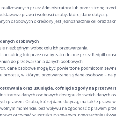
realizowanych przez Administratora lub przez stronę trzeci
odstawowe prawa i wolności osoby, której dane dotyczą.
nych osobowych określony jest jednoznacznie cel oraz zak
w danych osobowych
e niezbędnym wobec celu ich przetwarzania.
consulting lub przez osoby zatrudnione przez Redpill con
żnień do przetwarzania danych osobowych.
wych, dane osobowe mogą być powierzone podmiotom zewnęt
elu procesu, w którym, przetwarzane są dane osobowe – na
rostowania oraz usunięcia, cofnięcie zgody na przetwar
nistratora danych osobowych dostępu do swoich danych oso
nych prawem. Osoba, której dane dotyczą, ma także prawo w
dowolnym momencie, bez wpływu na zgodność z prawem prz
 ma prawo otrzymać w ustrukturyzowanym, powszechnie używ