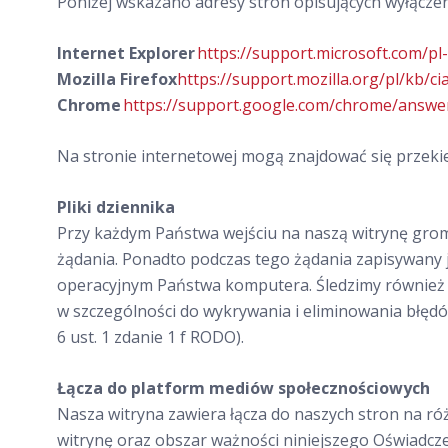
Poniżej wskazano adresy stron opisujących wyłącze
Internet Explorer
https://support.microsoft.com/p
Mozilla Firefox
https://support.mozilla.org/pl/kb/ci
Chrome
https://support.google.com/chrome/answe
Na stronie internetowej mogą znajdować się przeki
Pliki dziennika
Przy każdym Państwa wejściu na naszą witrynę grom
żądania. Ponadto podczas tego żądania zapisywany je
operacyjnym Państwa komputera. Śledzimy również s
w szczególności do wykrywania i eliminowania błędó
6 ust. 1 zdanie 1 f RODO).
Łącza do platform mediów społecznościowych
Nasza witryna zawiera łącza do naszych stron na ró
witrynę oraz obszar ważności niniejszego Oświadcz