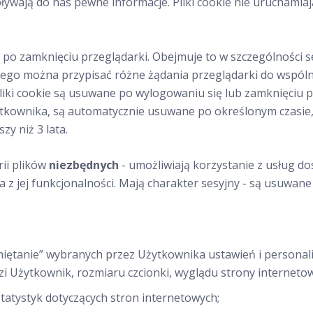
ywają do nas pewne informacje. Pliki cookie nie uruchamia
 zamknięciu przeglądarki. Obejmuje to w szczególności sesyj
órego można przypisać różne żądania przeglądarki do wspóln
iki cookie są usuwane po wylogowaniu się lub zamknięciu p
żytkownika, są automatycznie usuwane po określonym czasie, 
zy niż 3 lata.
rii plików
niezbędnych
- umożliwiają korzystanie z usług do
 z jej funkcjonalności. Mają charakter sesyjny - są usuwan
miętanie” wybranych przez Użytkownika ustawień i personali
 Użytkownik, rozmiaru czcionki, wyglądu strony internetowe
statystyk dotyczących stron internetowych;