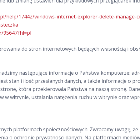
nie lub zmianę ustawień dla przykładowych przeglądarek in
l-pl/help/17442/windows-internet-explorer-delete-manage-c
asteczka
r/95647?hl=pl
erowania do stron internetowych będących własnością i ob
adzimy następujące informacje o Państwa komputerze: adres
st stan i ilość przesłanych danych, a także informacje o pr
tronę, która przekierowała Państwa na naszą stronę. Dane 
w w witrynie, ustalania natężenia ruchu w witrynie oraz wp
żnych platformach społecznościowych. Zwracamy uwagę, że k
enia o ochronie prywatności danych. Na platformach medió